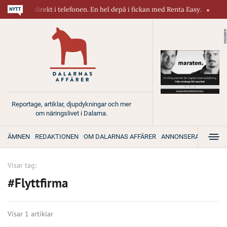
askiner direkt i telefonen. En hel depå i fickan med Renta Easy.
Velu
ANNONS
Reportage, artiklar, djupdykningar och mer
om näringslivet i Dalarna.
ÄMNEN
REDAKTIONEN
OM DALARNAS AFFÄRER
ANNONSERA
Visar tag:
#Flyttfirma
Visar 1 artiklar