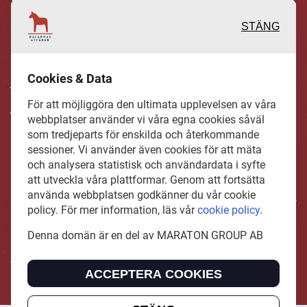
STÄNG
Inspirerande, engagerande och
Cookies & Data
värdefulla berättelser och reportage
För att möjliggöra den ultimata upplevelsen av våra
från och om det lokala näringslivet och
webbplatser använder vi våra egna cookies såväl
dess aktörer samt en hel del annan
som tredjeparts för enskilda och återkommande
sessioner. Vi använder även cookies för att mäta
läsvärt innehåll.
och analysera statistisk och användardata i syfte
att utveckla våra plattformar. Genom att fortsätta
använda webbplatsen godkänner du vår cookie
policy. För mer information, läs vår
cookie policy
.
DalarnasAffarer.se är en del av mediakoncernen MARATON
Denna domän är en del av MARATON GROUP AB
GROUP AB som äger och förvaltar digitala
tidningsvarumärken i Europa.
ACCEPTERA COOKIES