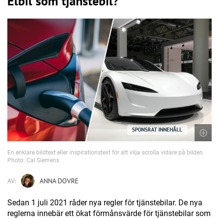
Elbil som tjänstebil?
SPONSRAT INNEHÅLL
En enklare bildtext eller inspirationstext för att vilja scrolla vidare på bilden.
Photo: Cal Siemens
AV:
ANNA DOVRE
Sedan 1 juli 2021 råder nya regler för tjänstebilar. De nya
reglerna innebär ett ökat förmånsvärde för tjänstebilar som