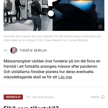
Kommer alla mässor att vara digitala? Är inte mötet mellan människor den
stora delen av en mässa? Foto: Drew Beamer och Jonas Morgner
AV:
THERÉSE BERGLIN
Mässarrangörer världen över funderar på om det finns en
framtid i att fortsätta arrangera mässor efter pandemin.
Och utställarna försöker planera hur deras eventuella
mässdeltagande skall se för att
Läs mer
SPARA
För:
KNN B2B Sweden
NÄRINGSLIV