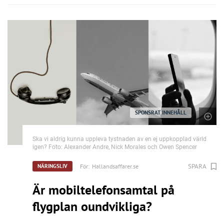
SPONSRAT INNEHÅLL
Ska vi aldrig kunna uppleva tystnaden av en ej uppkopplad värld
igen? Foto: Alexander Andre, Nick Morales och Owen Spencer
SPARA
För:
Hallandsaffarer.se
NÄRINGSLIV
Är mobiltelefonsamtal på
flygplan oundvikliga?