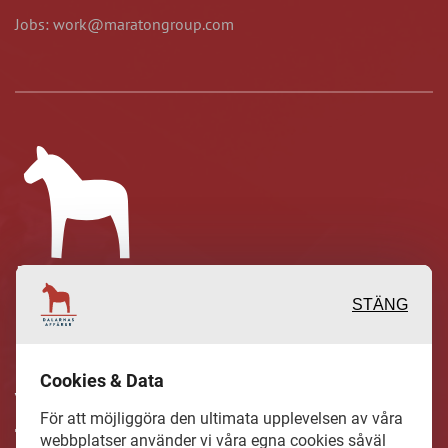
Jobs: work@maratongroup.com
STÄNG
Inspirerande, engagerande och
Cookies & Data
värdefulla berättelser och reportage
För att möjliggöra den ultimata upplevelsen av våra
från och om det lokala näringslivet och
webbplatser använder vi våra egna cookies såväl