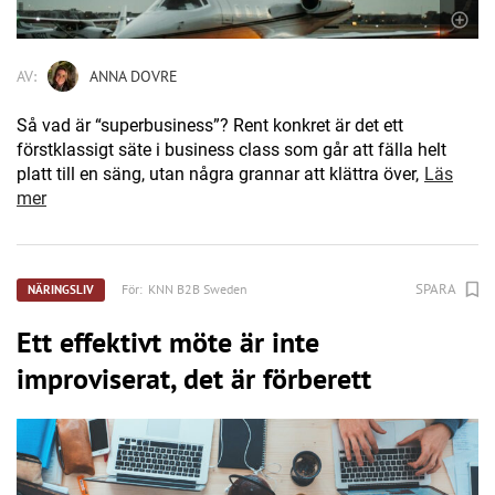
AV:
ANNA DOVRE
Så vad är “superbusiness”? Rent konkret är det ett
förstklassigt säte i business class som går att fälla helt
platt till en säng, utan några grannar att klättra över,
Läs
mer
SPARA
För:
KNN B2B Sweden
NÄRINGSLIV
Ett effektivt möte är inte
improviserat, det är förberett