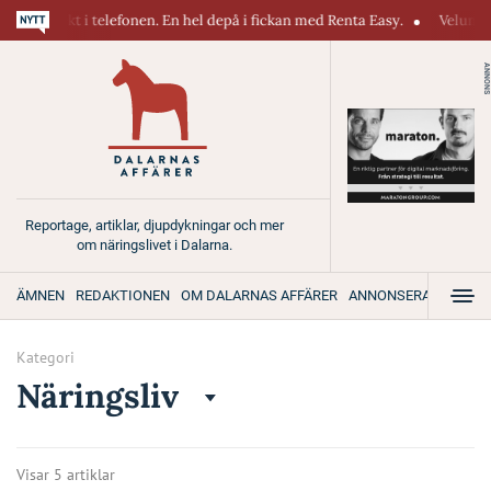
rekt i telefonen. En hel depå i fickan med Renta Easy.
Velumi erbjuder
ANNONS
Reportage, artiklar, djupdykningar och mer
om näringslivet i Dalarna.
ÄMNEN
REDAKTIONEN
OM DALARNAS AFFÄRER
ANNONSERA
Kategori
Näringsliv
Visar 5 artiklar