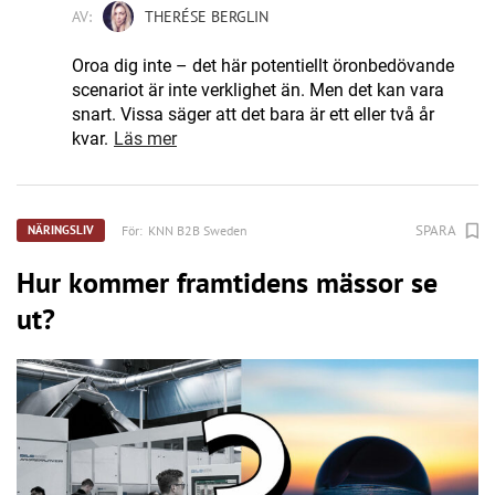
AV:
THERÉSE BERGLIN
Oroa dig inte – det här potentiellt öronbedövande
scenariot är inte verklighet än. Men det kan vara
snart. Vissa säger att det bara är ett eller två år
kvar.
Läs mer
SPARA
För:
KNN B2B Sweden
NÄRINGSLIV
Hur kommer framtidens mässor se
ut?