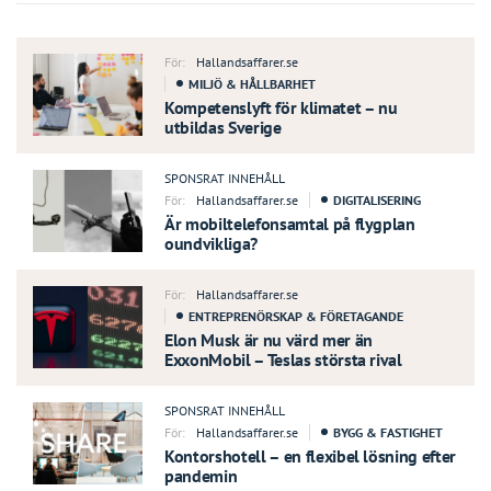
För:
Hallandsaffarer.se
MILJÖ & HÅLLBARHET
Kompetenslyft för klimatet – nu
utbildas Sverige
SPONSRAT INNEHÅLL
För:
Hallandsaffarer.se
DIGITALISERING
Är mobiltelefonsamtal på flygplan
oundvikliga?
För:
Hallandsaffarer.se
ENTREPRENÖRSKAP & FÖRETAGANDE
Elon Musk är nu värd mer än
ExxonMobil – Teslas största rival
SPONSRAT INNEHÅLL
För:
Hallandsaffarer.se
BYGG & FASTIGHET
Kontorshotell – en flexibel lösning efter
pandemin