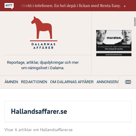
askiner direkt i telefonen. En hel depå i fickan med Renta Easy.
Velum
ANNONS
Reportage, artiklar, djupdykningar och mer
om näringslivet i Dalarna.
ÄMNEN
REDAKTIONEN
OM DALARNAS AFFÄRER
ANNONSERA
Hallandsaffarer.se
Visar 6 artiklar om Hallandsaffarer.se