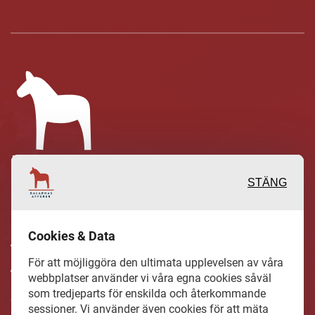
STÄNG
Inspirerande, engagerande och
Cookies & Data
värdefulla berättelser och reportage
För att möjliggöra den ultimata upplevelsen av våra
från och om det lokala näringslivet och
webbplatser använder vi våra egna cookies såväl
dess aktörer samt en hel del annan
som tredjeparts för enskilda och återkommande
sessioner. Vi använder även cookies för att mäta