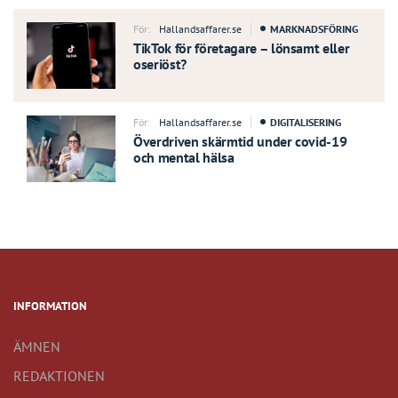
För:
Hallandsaffarer.se
MARKNADSFÖRING
TikTok för företagare – lönsamt eller
oseriöst?
För:
Hallandsaffarer.se
DIGITALISERING
Överdriven skärmtid under covid-19
och mental hälsa
INFORMATION
ÄMNEN
REDAKTIONEN