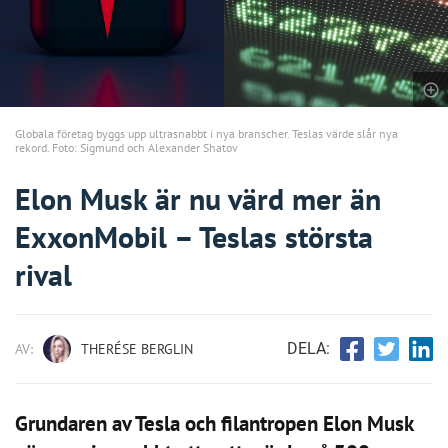
Globala företag byggs upp ultrasnabbt i nya branscher. Teslas värde slår nya
rekord. Foto: Sigmund och Alexander Shatov
Elon Musk är nu värd mer än
ExxonMobil – Teslas största
rival
DELA:
AV:
THERÉSE BERGLIN
Grundaren av Tesla och filantropen Elon Musk