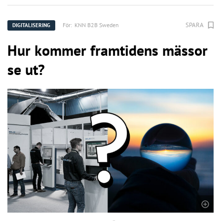
SPARA
För:
KNN B2B Sweden
DIGITALISERING
Hur kommer framtidens mässor
se ut?