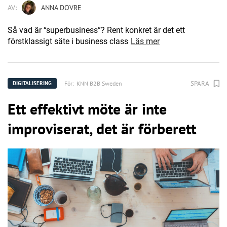
AV:
ANNA DOVRE
Så vad är “superbusiness”? Rent konkret är det ett
förstklassigt säte i business class
Läs mer
SPARA
För:
KNN B2B Sweden
DIGITALISERING
Ett effektivt möte är inte
improviserat, det är förberett