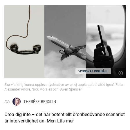
SPONSRAT INNEHÅLL
Ska vi aldrig kunna uppleva tystnaden av en ej uppkopplad värld igen? Foto:
Alexander Andre, Nick Morales och Owen Spencer
AV:
THERÉSE BERGLIN
Oroa dig inte – det här potentiellt öronbedövande scenariot
är inte verklighet än. Men
Läs mer