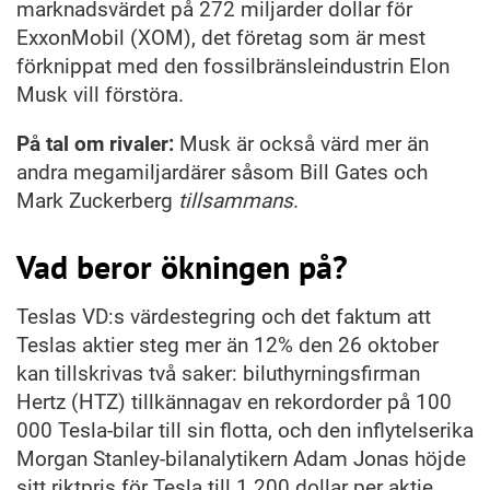
marknadsvärdet på 272 miljarder dollar för
ExxonMobil (XOM), det företag som är mest
förknippat med den fossilbränsleindustrin Elon
Musk vill förstöra.
På tal om rivaler:
Musk är också värd mer än
andra megamiljardärer såsom Bill Gates och
Mark Zuckerberg
tillsammans
.
Vad beror ökningen på?
Teslas VD:s värdestegring och det faktum att
Teslas aktier steg mer än 12% den 26 oktober
kan tillskrivas två saker: biluthyrningsfirman
Hertz (HTZ) tillkännagav en rekordorder på 100
000 Tesla-bilar till sin flotta, och den inflytelserika
Morgan Stanley-bilanalytikern Adam Jonas höjde
sitt riktpris för Tesla till 1 200 dollar per aktie.