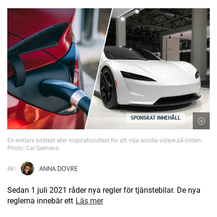
SPONSRAT INNEHÅLL
En enklare bildtext eller inspirationstext för att vilja scrolla vidare på bilden.
Photo: Cal Siemens
AV:
ANNA DOVRE
Sedan 1 juli 2021 råder nya regler för tjänstebilar. De nya
reglerna innebär ett
Läs mer