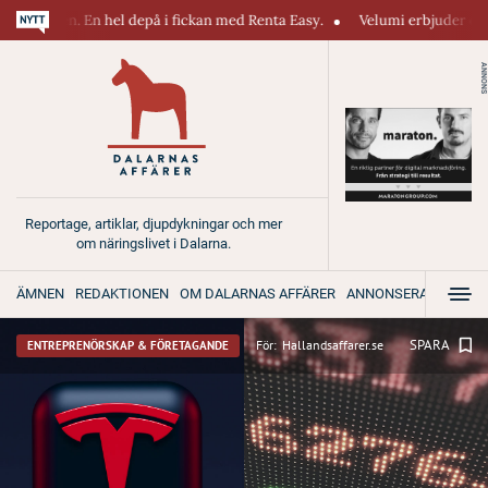
 hel depå i fickan med Renta Easy.
Velumi erbjuder ett blixtsnabbt, på
ANNONS
Reportage, artiklar, djupdykningar och mer
om näringslivet i Dalarna.
ÄMNEN
REDAKTIONEN
OM DALARNAS AFFÄRER
ANNONSERA
SPARA
För:
Hallandsaffarer.se
ENTREPRENÖRSKAP & FÖRETAGANDE