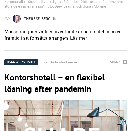
Kommer alla mässor att vara digitala? Är inte mötet mellan människor den
stora delen av en mässa? Foto: Drew Beamer och Jonas Morgner
AV:
THERÉSE BERGLIN
Mässarrangörer världen över funderar på om det finns en
framtid i att fortsätta arrangera
Läs mer
SPARA
För:
Hallandsaffarer.se
BYGG & FASTIGHET
Kontorshotell – en flexibel
lösning efter pandemin