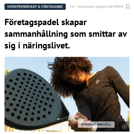
SPARA
För:
Humbleton Apparel AB
ENTREPRENÖRSKAP & FÖRETAGANDE
Företagspadel skapar
sammanhållning som smittar av
sig i näringslivet.
SPONSRAT INNEHÅLL