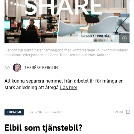
SPONSRAT INNEHÅLL
Fler och fler kombinerar hemmajobb med kontorsarbete - blir kontorshotellen
populärare efter pandemin? Foto: Toah Heftiba och Isael Andrade
AV:
THERÉSE BERGLIN
Att kunna separera hemmet från arbetet är för många en
stark anledning att återgå
Läs mer
SPARA
För:
KNN B2B Sweden
EKONOMI
Elbil som tjänstebil?