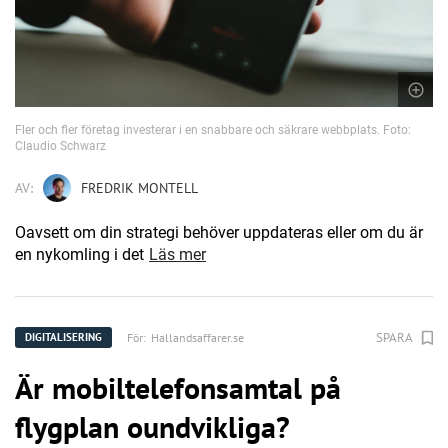
Fler och fler företag investerar i en snabbare och säkrare webbplats. Foto:
Claudio Schwarz
AV:
FREDRIK MONTELL
Oavsett om din strategi behöver uppdateras eller om du är
en nykomling i det
Läs mer
SPARA
För:
Hallandsaffarer.se
DIGITALISERING
Är mobiltelefonsamtal på
flygplan oundvikliga?