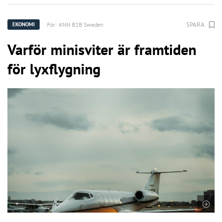
SPARA
För:
KNN B2B Sweden
EKONOMI
Varför minisviter är framtiden
för lyxflygning