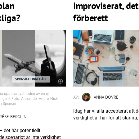
plan
improviserat, det
liga?
förberett
SPONSRAT INNEHÅLL
na uppleva tystnaden av en ej
AV:
ANNA DOVRE
 igen? Foto: Alexander Andre, Nick
n Spencer
Idag har vi alla accepterat att
RÉSE BERGLIN
verklighet är här för att stanna,
– det här potentiellt
 scenariot är inte verklighet