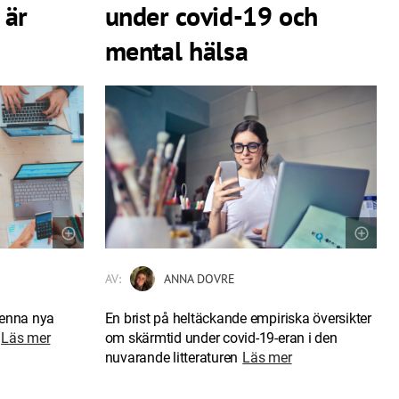
 är
under covid-19 och
mental hälsa
AV:
ANNA DOVRE
 denna nya
En brist på heltäckande empiriska översikter
Läs mer
om skärmtid under covid-19-eran i den
nuvarande litteraturen
Läs mer