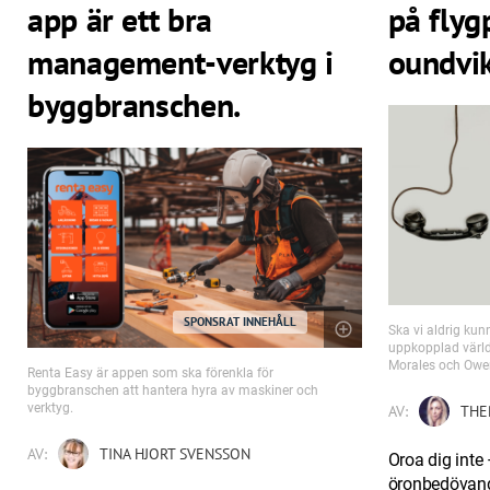
app är ett bra
på flyg
management-verktyg i
oundvik
byggbranschen.
SPONSRAT INNEHÅLL
Ska vi aldrig kun
uppkopplad värld
Morales och Owe
Renta Easy är appen som ska förenkla för
byggbranschen att hantera hyra av maskiner och
verktyg.
AV:
THE
AV:
TINA HJORT SVENSSON
Oroa dig inte 
öronbedövande