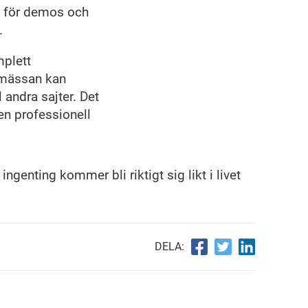
a för demos och
.
plett
 mässan kan
l andra sajter. Det
en professionell
ingenting kommer bli riktigt sig likt i livet
DELA: