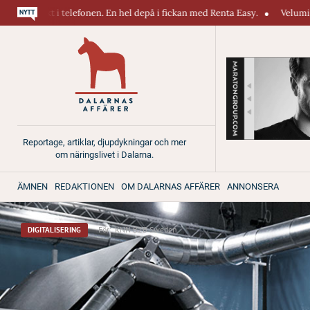
efonen. En hel depå i fickan med Renta Easy.
Velumi erbjuder ett blixts
Reportage, artiklar, djupdykningar och mer
om näringslivet i Dalarna.
ÄMNEN
REDAKTIONEN
OM DALARNAS AFFÄRER
ANNONSERA
För:
KNN B2B Sweden
DIGITALISERING