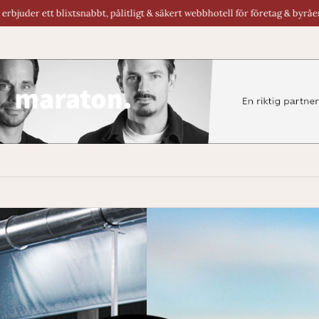
nabbt, pålitligt & säkert webbhotell för företag & byråer i Sverige.
Re