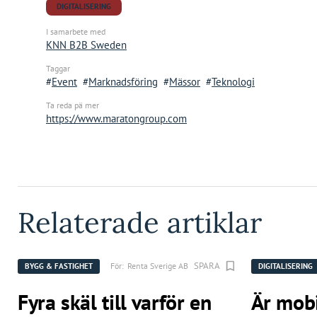
DIGITALISERING
I samarbete med
KNN B2B Sweden
Taggar
Event
Marknadsföring
Mässor
Teknologi
Ta reda pä mer
https://www.maratongroup.com
Relaterade artiklar
SPARA
För:
Renta Sverige AB
BYGG & FASTIGHET
DIGITALISERING
Fyra skäl till varför en
Är mobi