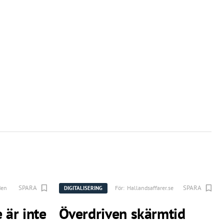
SPARA
SPARA
den
För:
Hallandsaffarer.se
DIGITALISERING
 är inte
Överdriven skärmtid