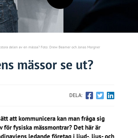
n stora delen av en mässa? Foto: Drew Beamer och Jonas Morgner
ns mässor se ut?
DELA:
sätt att kommunicera kan man fråga sig
 för fysiska mässmontrar? Det här är
dinaviens ledande företag i ljud-, ljus- och