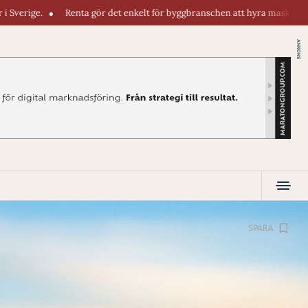
nta gör det enkelt för byggbranschen att hyra maskiner direkt i telefonen.
ANNONS
SPARA