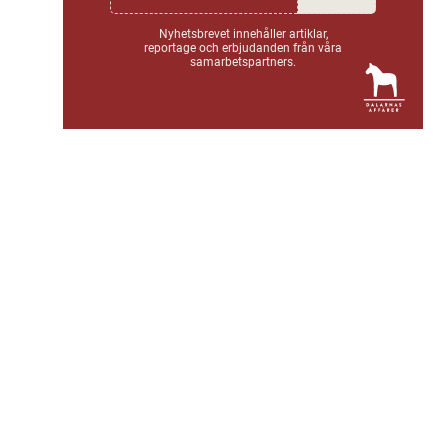
Nyhetsbrevet innehåller artiklar,
reportage och erbjudanden från våra
samarbetspartners.