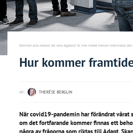
Kommer alla mässor att vara digitala? Är inte mötet mellan människor de
Hur kommer framtide
AV:
THERÉSE BERGLIN
När covid19-pandemin har förändrat vårat 
om det fortfarande kommer finnas ett behov
några av frågorna som riktas till Adapt, Skan