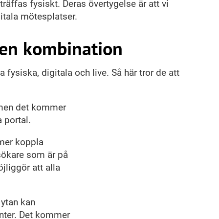
träffas fysiskt. Deras övertygelse är att vi
itala mötesplatser.
 en kombination
ysiska, digitala och live. Så här tror de att
 men det kommer
 portal.
mer koppla
sökare som är på
jliggör att alla
 ytan kan
onter. Det kommer