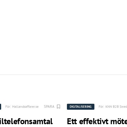
SPARA
För:
Hallandsaffarer.se
För:
KNN B2B Swe
DIGITALISERING
ltelefonsamtal
Ett effektivt möte