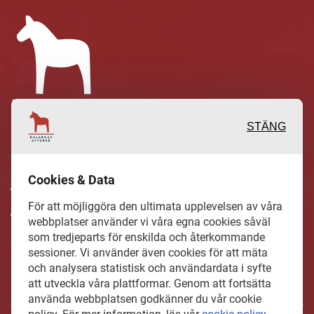
STÄNG
Inspirerande, engagerande och
Cookies & Data
värdefulla berättelser och reportage
För att möjliggöra den ultimata upplevelsen av våra
från och om det lokala näringslivet och
webbplatser använder vi våra egna cookies såväl
som tredjeparts för enskilda och återkommande
dess aktörer samt en hel del annan
sessioner. Vi använder även cookies för att mäta
läsvärt innehåll.
och analysera statistisk och användardata i syfte
att utveckla våra plattformar. Genom att fortsätta
använda webbplatsen godkänner du vår cookie