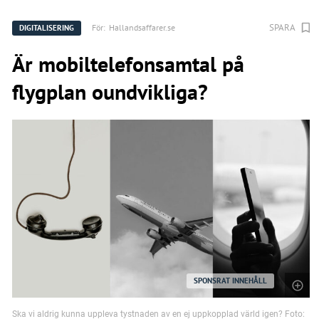
SPARA
För:
Hallandsaffarer.se
DIGITALISERING
Är mobiltelefonsamtal på
flygplan oundvikliga?
SPONSRAT INNEHÅLL
Ska vi aldrig kunna uppleva tystnaden av en ej uppkopplad värld igen? Foto: