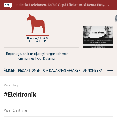
maskiner direkt i telefonen. En hel depå i fickan med Renta Easy.
Vel
ANNONS
Reportage, artiklar, djupdykningar och mer
om näringslivet i Dalarna.
ÄMNEN
REDAKTIONEN
OM DALARNAS AFFÄRER
ANNONSERA
Visar tag:
#Elektronik
Visar 1 artiklar