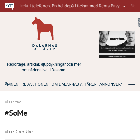
iner direkt i telefonen. En hel depå i fickan med Renta Easy.
Velumi e
ANNONS
Reportage, artiklar, djupdykningar och mer
om näringslivet i Dalarna.
ÄMNEN
REDAKTIONEN
OM DALARNAS AFFÄRER
ANNONSERA
Visar tag:
#SoMe
Visar 2 artiklar