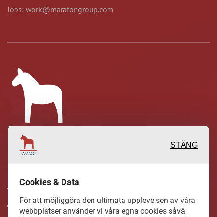
Jobs: work@maratongroup.com
STÄNG
Inspirerande, engagerande och
Cookies & Data
värdefulla berättelser och reportage
För att möjliggöra den ultimata upplevelsen av våra
från och om det lokala näringslivet och
webbplatser använder vi våra egna cookies såväl