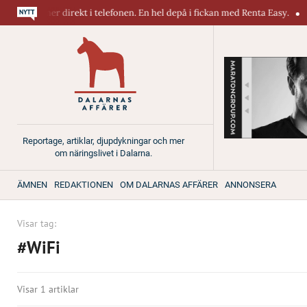
askiner direkt i telefonen. En hel depå i fickan med Renta Easy.
Velu
Reportage, artiklar, djupdykningar och mer
om näringslivet i Dalarna.
ÄMNEN
REDAKTIONEN
OM DALARNAS AFFÄRER
ANNONSERA
Visar tag:
#WiFi
Visar 1 artiklar