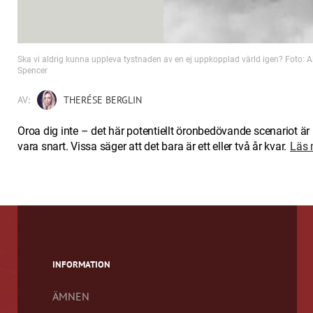
Ska vi aldrig kunna uppleva tystnaden av en ej uppkopplad värld igen? Foto: 
Spencer
AV:
THERÉSE BERGLIN
Oroa dig inte – det här potentiellt öronbedövande scenariot är 
vara snart. Vissa säger att det bara är ett eller två år kvar.
Läs 
INFORMATION
ÄMNEN